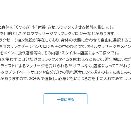
、心と身体を「くつろぎ」や「休養」させ、リラックスさせる状態を指します。
とを目的としたアロママッサージやリフレクソロジーなどがあります。
ラクゼーション施設が存在しており、身体の状態に合わせて自由に選択するこ
専用のリラクゼーションサロンもその中のひとつで、オイルマッサージをメイ
をメインに扱う店舗等々、その内容・スタイルは店舗によって様々です。
を使わずに自分だけのリラックスタイムを味わえるとあって、近年幅広い世
セラピストによるマッサージを受けられるだけではなく、店舗によってこだわり
みのプライベートサロンや自分だけの隠れ家サロンを探すのもまた楽しみの
類がありますので、お好みで選択し、心身ともにくつろぎを手に入れてみてはい
一覧に戻る