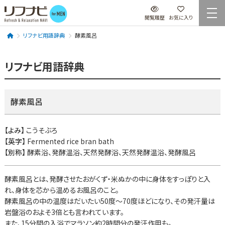
閲覧履歴
お気に入り
リフナビ用語辞典
酵素風呂
リフナビ用語辞典
酵素風呂
【よみ】
こうそぶろ
【英字】
Fermented rice bran bath
【別称】
酵素浴、発酵温浴、天然発酵浴、天然発酵温浴、発酵風呂
酵素風呂とは、発酵させたおがくず・米ぬかの中に身体をすっぽりと入
れ、身体を芯から温めるお風呂のこと。
酵素風呂の中の温度はだいたい50度～70度ほどになり、その発汗量は
岩盤浴のおよそ3倍とも言われています。
また、15分間の入浴でマラソン約2時間分の発汗作用も。