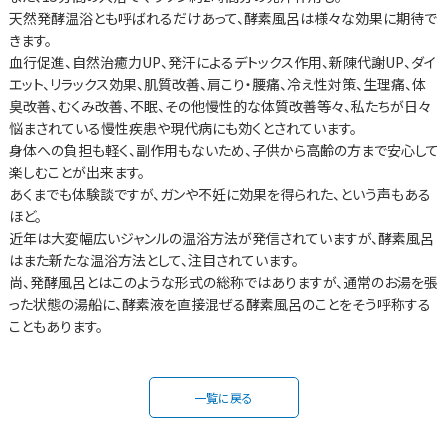
天然発酵温浴とも呼ばれるだけあって、酵素風呂は様々な効果に期待で
きます。
血行促進、自然治癒力UP、発汗によるデトックス作用、新陳代謝UP、ダイ
エット、リラックス効果、肌質改善、肩こり・腰痛、冷え性対策、生理痛、体
臭改善、むくみ改善、不眠、その他慢性的な体質改善等々、私たちが日々
悩まされている慢性疾患や現代病にも効くとされています。
身体への負担も軽く、副作用もないため、子供から高齢の方まで安心して
楽しむことが出来ます。
あくまでも体験談ですが、ガンや不妊に効果を得られた、という声もある
ほど。
近年は大変幅広いジャンルの温浴方法が発信されていますが、酵素風呂
はまた新たな温浴方法として、注目されています。
尚、発酵風呂とはこのような形式の総称ではありますが、通常のお湯を張
った状態の湯船に、酵素液を直接混ぜる酵素風呂のことをそう呼称する
こともあります。
一覧に戻る