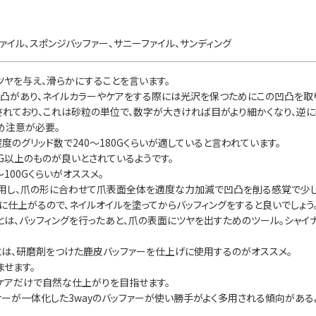
ファイル、スポンジバッファー、サニーファイル、サンディング
ツヤを与え、滑らかにすることを言います。
凸があり、ネイルカラーやケアをする際には光沢を保つためにこの凹凸を取
記されており、これは砂粒の単位で、数字が大きければ目がより細かくなり、逆
め注意が必要。
のグリッド数で240～180Gくらいが適していると言われています。
G以上のものが良いとされているようです。
100Gくらいがオススメ。
使用し、爪の形に合わせて爪表面全体を適度な力加減で凹凸を削る感覚で少し
に仕上がるので、ネイルオイルを塗ってからバッフィングをすると良いでしょう
とは、バッフィングを行ったあと、爪の表面にツヤを出すためのツール。シャイ
は、研磨剤をつけた鹿皮バッファーを仕上げに使用するのがオススメ。
ませます。
もケアだけで自然な仕上がりを目指せます。
ナーが一体化した3wayのバッファーが使い勝手がよく多用される傾向がある