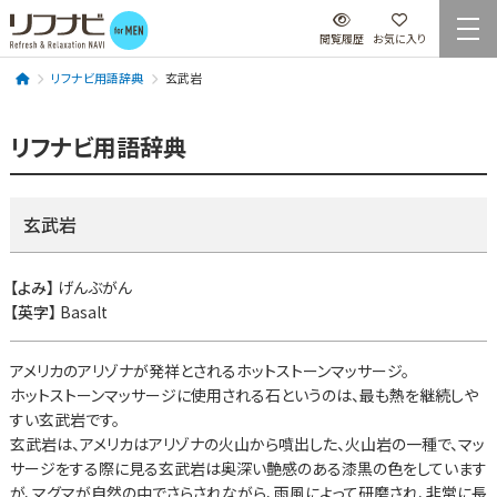
閲覧履歴
お気に入り
リフナビ用語辞典
玄武岩
リフナビ用語辞典
玄武岩
【よみ】
げんぶがん
【英字】
Basalt
アメリカのアリゾナが発祥とされるホットストーンマッサージ。
ホットストーンマッサージに使用される石というのは、最も熱を継続しや
すい玄武岩です。
玄武岩は、アメリカはアリゾナの火山から噴出した、火山岩の一種で、マッ
サージをする際に見る玄武岩は奥深い艶感のある漆黒の色をしています
が、マグマが自然の中でさらされながら、雨風によって研磨され、非常に長