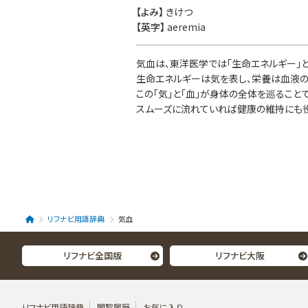
【よみ】
きけつ
【英字】
aeremia
気血は、東洋医学では「生命エネルギー」
生命エネルギーは気を表し、栄養は血液の
この「気」と「血」が身体の全体を巡ること
スムーズに流れていれば健康の維持にも役
リフナビ用語辞典
気血
リフナビ全国版
リフナビ大阪
リフナビ用語辞典
閲覧履歴
お気に入り