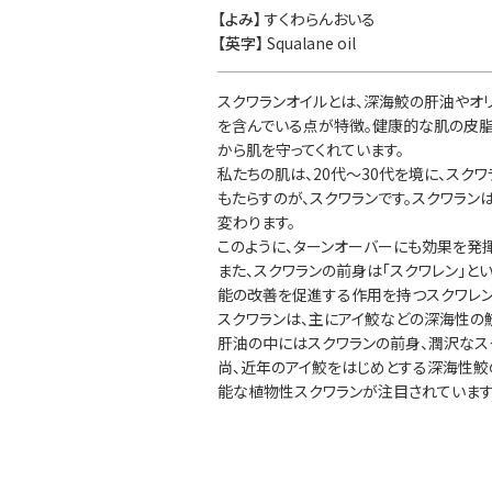
【よみ】
すくわらんおいる
【英字】
Squalane oil
スクワランオイルとは、深海鮫の肝油やオ
を含んでいる点が特徴。健康的な肌の皮脂
から肌を守ってくれています。
私たちの肌は、20代～30代を境に、スク
もたらすのが、スクワランです。スクワラ
変わります。
このように、ターンオーバーにも効果を発
また、スクワランの前身は「スクワレン」と
能の改善を促進する作用を持つスクワレン
スクワランは、主にアイ鮫などの深海性の
肝油の中にはスクワランの前身、潤沢なス
尚、近年のアイ鮫をはじめとする深海性鮫
能な植物性スクワランが注目されています