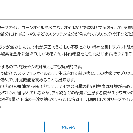
リーブオイル、コーンオイルやベニバナオイルなどを原料とするオイルで、皮
部分には、約3～4％ほどのスクワラン成分が含まれており、水分や汗などと
ワランが減少します。それが原因でうるおい不足となり、様々な肌トラブルや
ンは酸素を全身に運ぶ作用があるため、体内細胞を活性化させます。そうする
揮するので、乾燥やシミ対策としても効果的です。
いう成分で、スクワランオイルとして生成される前の状態。この状態でサプリメ
効果で、肝臓機能を高めることも出来ます。
鮫（さめ）の肝油から抽出されます。アイ鮫の内臓の約7割程度は肝臓が占め、
クワレンが含まれているため、アイ鮫などの深海に生息する鮫がスクワランの
の捕獲量が下降の一途を辿っていることが起因し、傾向としてオリーブオイ
。
一覧に戻る