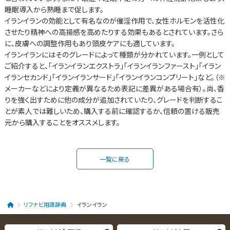
睡眠導入から熟睡まで促します。
イランイランの効能として有名なのが催淫作用で、女性ホルモンを活性化
させたり精神への高揚感を高めたりする効果もあるとされています。さら
に、皮膚への調整作用もあり頭皮ケアにも適しています。
イランイランにはそのグレードによって種類が分かれています。一例として
ご紹介すると、「イランイランエクストラ」「イランイランファースト」「イラン
イランセカンド」「イランイランサード」「イランイランコンプリート」など。（※
メーカーなどにより定義が異なるため表記に差異がある場合有）。尚、香
りを強く出すために他の成分が追加されていたり、グレードを判断するこ
とが素人では難しいため、購入する前に確認するか、信頼の置ける販売
元から購入することをオススメします。
一覧に戻る
リフナビ用語辞典
イランイラン