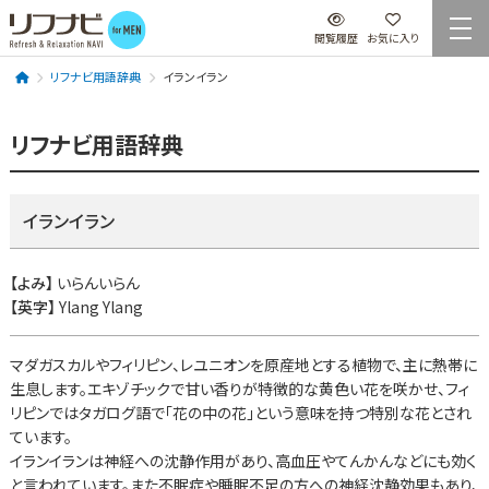
閲覧履歴
お気に入り
リフナビ用語辞典
イランイラン
リフナビ用語辞典
イランイラン
【よみ】
いらんいらん
【英字】
Ylang Ylang
マダガスカルやフィリピン、レユニオンを原産地とする植物で、主に熱帯に
生息します。エキゾチックで甘い香りが特徴的な黄色い花を咲かせ、フィ
リピンではタガログ語で「花の中の花」という意味を持つ特別な花とされ
ています。
イランイランは神経への沈静作用があり、高血圧やてんかんなどにも効く
と言われています。また不眠症や睡眠不足の方への神経沈静効果もあり、