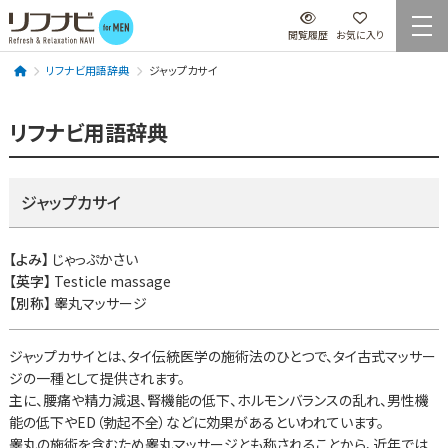
閲覧履歴
お気に入り
リフナビ用語辞典
ジャップカサイ
リフナビ用語辞典
ジャップカサイ
【よみ】
じゃっぷかさい
【英字】
Testicle massage
【別称】
睾丸マッサージ
ジャップカサイとは、タイ伝統医学の施術法のひとつで、タイ古式マッサー
ジの一種として提供されます。
主に、腰痛や精力減退、腎機能の低下、ホルモンバランスの乱れ、男性機
能の低下やED（勃起不全）などに効果があるといわれています。
睾丸の施術を含むため睾丸マッサージとも称されることから、近年では