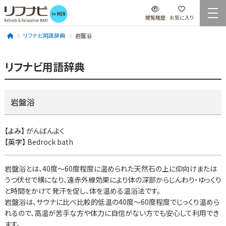
閲覧履歴
お気に入り
リフナビ用語辞典
岩盤浴
リフナビ用語辞典
岩盤浴
【よみ】
がんばんよく
【英字】
Bedrock bath
岩盤浴とは、40度～60度程度に温められた天然石の上に仰向けまたは
うつ伏せで横になり、遠赤外線効果により体の深部からじんわり・ゆっくり
と時間をかけて発汗を促し、体を温める温浴法です。
岩盤浴は、サウナに比べ比較的低温の40度～60度程度でじっくり温めら
れるので、高温が苦手な方や体力に自信がない方でも安心して利用でき
ます。