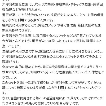
岩盤浴の主な効果は、リラックス効果・美肌効果・デトックス効果・疲労回
復効果などが挙げられます。
湿度が高いことも特徴のひとつで、乾燥が気になる方にとっても肌の保湿
をしながら利用できる点が人気です。
継続的に利用することで、免疫力アップや冷え性改善、新陳代謝の促進
効果も期待できます。
岩盤浴を利用する際は、専用着やタオルマットなどが用意されている場
合がほとんどですが、用意がない施設もありますので事前に確認すると
良いでしょう。
岩盤浴の利用方法ですが、施設に入る前には十分に水分をとるようにし、
岩盤浴施設に入ったらまず岩盤石の上にタオルマットを敷いてその上に
寝転びます。
全身を効率的に温めるため、最初の5分程度は内蔵を温めるようにうつ
伏せになり、その後、仰向けで5分～15分程度寝転んで、いったん休憩をと
りましょう。
このセットを2回～3回程度繰り返し岩盤浴を楽しむ方が多いですが、体
調によって無理のないよう考慮しながら利用することがもっとも大切で
す。
なお、岩盤に使用される鉱石は温浴施設によって異なり、それぞれがこだ
わりやコンセプトをもって展開している場合が多いです。